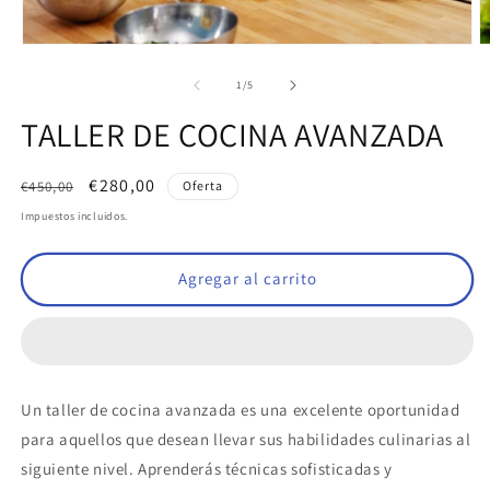
Abrir
A
elemento
e
multimedia
m
de
1
/
5
1
2
en
e
TALLER DE COCINA AVANZADA
una
u
ventana
v
modal
m
Precio
Precio
€280,00
€450,00
Oferta
habitual
de
Impuestos incluidos.
oferta
Agregar al carrito
Un taller de cocina avanzada es una excelente oportunidad
para aquellos que desean llevar sus habilidades culinarias al
siguiente nivel. Aprenderás técnicas sofisticadas y