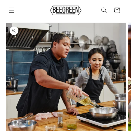
Ir
directamente
Carrito
al contenido
Ir
directamente
a la
información
del producto